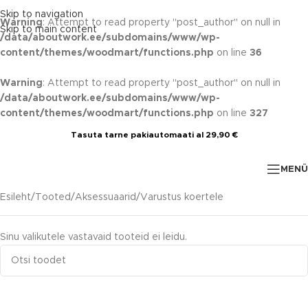
Skip to navigation
Warning
: Attempt to read property "post_author" on null in
Skip to main content
/data/aboutwork.ee/subdomains/www/wp-
content/themes/woodmart/functions.php
on line
36
Warning
: Attempt to read property "post_author" on null in
/data/aboutwork.ee/subdomains/www/wp-
content/themes/woodmart/functions.php
on line
327
Tasuta tarne pakiautomaati al 29,90 €
MENÜ
Esileht
Tooted
Aksessuaarid
Varustus koertele
Sinu valikutele vastavaid tooteid ei leidu.