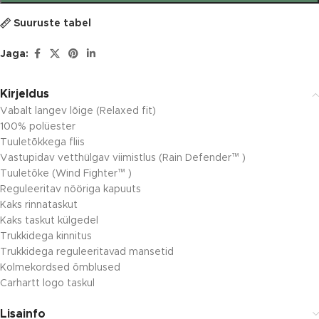
Suuruste tabel
Jaga:
Kirjeldus
Vabalt langev lõige (Relaxed fit)
100% polüester
Tuuletõkkega fliis
Vastupidav vetthülgav viimistlus (Rain Defender
)
™
Tuuletõke (Wind Fighter
)
™
Reguleeritav nööriga kapuuts
Kaks rinnataskut
Kaks taskut külgedel
Trukkidega kinnitus
Trukkidega reguleeritavad mansetid
Kolmekordsed õmblused
Carhartt logo taskul
Lisainfo