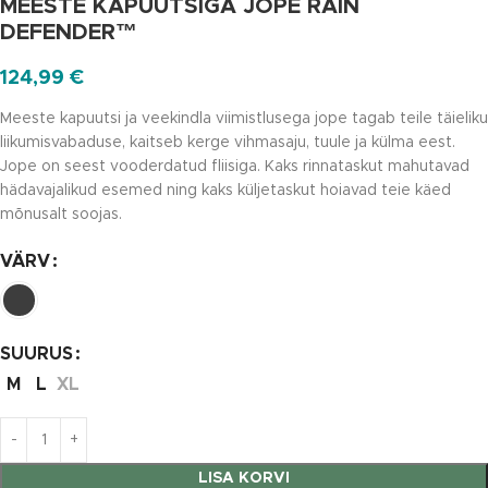
MEESTE KAPUUTSIGA JOPE RAIN
DEFENDER™
124,99
€
Meeste kapuutsi ja veekindla viimistlusega jope tagab teile täieliku
liikumisvabaduse, kaitseb kerge vihmasaju, tuule ja külma eest.
Jope on seest vooderdatud fliisiga. Kaks rinnataskut mahutavad
hädavajalikud esemed ning kaks küljetaskut hoiavad teie käed
mõnusalt soojas.
VÄRV
SUURUS
M
L
XL
LISA KORVI